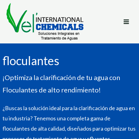
Ir
al
contenido
floculantes
¡Optimiza la clarificación de tu agua con
Floculantes de alto rendimiento!
¿Buscas la solución ideal para la clarificación de agua en
tu industria? Tenemos una completa gama de
floculantes de alta calidad, diseñados para optimizar tus
procesos de tratamiento de agua y efluentes.