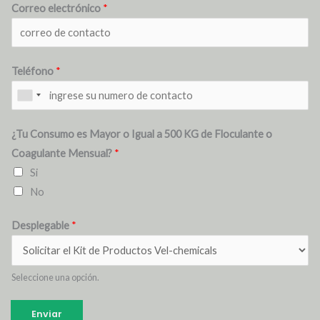
Correo electrónico
*
Teléfono
*
¿Tu Consumo es Mayor o Igual a 500 KG de Floculante o
Coagulante Mensual?
*
Si
No
Desplegable
*
Seleccione una opción.
Enviar