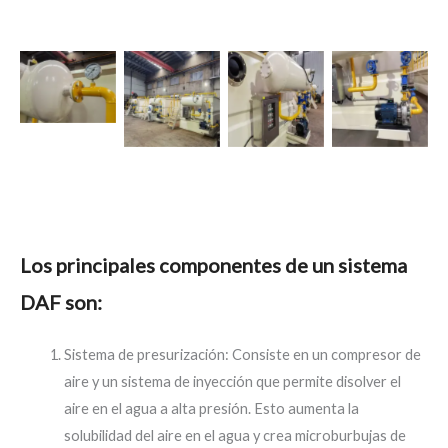
Imagen
Imagen
Imagen
Imagen
ilustrativa,
ilustrativa,
ilustrativa,
ilustrativa,
el diseño
el diseño
el diseño
el diseño
final puede
final puede
final puede
final puede
variar.
variar.
variar.
variar.
Los principales componentes de un sistema
DAF son:
Sistema de presurización: Consiste en un compresor de
aire y un sistema de inyección que permite disolver el
aire en el agua a alta presión. Esto aumenta la
solubilidad del aire en el agua y crea microburbujas de