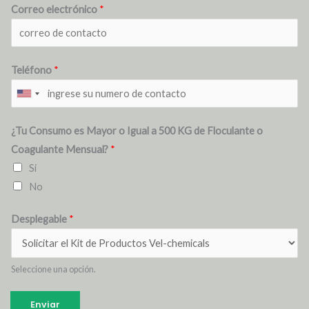
Correo electrónico
*
Teléfono
*
¿Tu Consumo es Mayor o Igual a 500 KG de Floculante o
Coagulante Mensual?
*
Si
No
Desplegable
*
Seleccione una opción.
Enviar